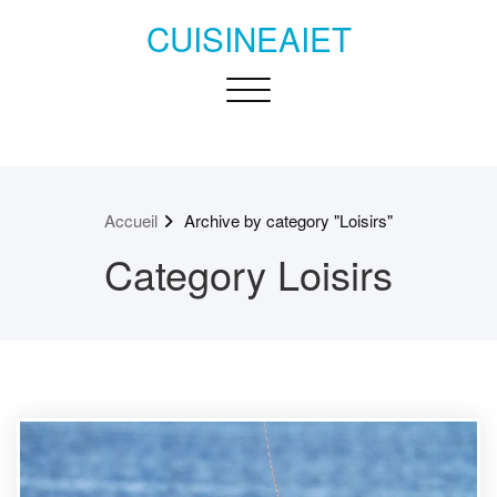
Passer
CUISINEAIET
au
contenu
Toggle navigation
Accueil
Archive by category "Loisirs"
Category Loisirs