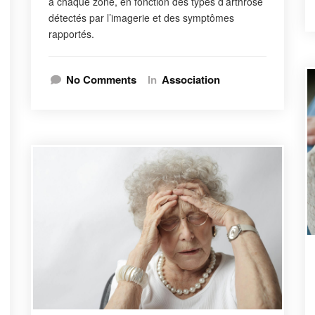
à chaque zone, en fonction des types d’arthrose
détectés par l’imagerie et des symptômes
rapportés.
No Comments
In
Association